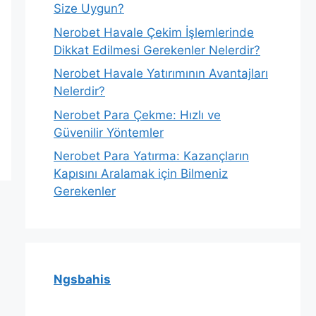
Size Uygun?
Nerobet Havale Çekim İşlemlerinde
Dikkat Edilmesi Gerekenler Nelerdir?
Nerobet Havale Yatırımının Avantajları
Nelerdir?
Nerobet Para Çekme: Hızlı ve
Güvenilir Yöntemler
Nerobet Para Yatırma: Kazançların
Kapısını Aralamak için Bilmeniz
Gerekenler
Ngsbahis