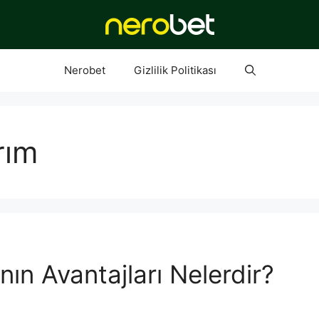
Nerobet
Gizlilik Politikası
rım
ın Avantajları Nelerdir?