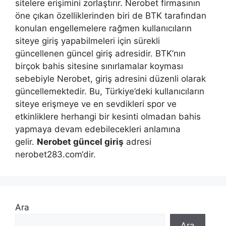
sitelere erişimini zorlaştırır. Nerobet firmasının
öne çıkan özelliklerinden biri de BTK tarafından
konulan engellemelere rağmen kullanıcıların
siteye giriş yapabilmeleri için sürekli
güncellenen güncel giriş adresidir. BTK’nın
birçok bahis sitesine sınırlamalar koyması
sebebiyle Nerobet, giriş adresini düzenli olarak
güncellemektedir. Bu, Türkiye’deki kullanıcıların
siteye erişmeye ve en sevdikleri spor ve
etkinliklere herhangi bir kesinti olmadan bahis
yapmaya devam edebilecekleri anlamına
gelir.
Nerobet güncel giriş
adresi
nerobet283.com‘dir.
Ara
Ara