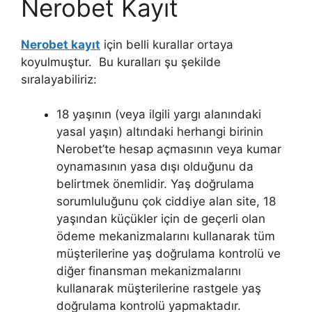
Nerobet Kayıt
Nerobet kayıt
için belli kurallar ortaya
koyulmuştur. Bu kuralları şu şekilde
sıralayabiliriz:
18 yaşının (veya ilgili yargı alanındaki
yasal yaşın) altındaki herhangi birinin
Nerobet’te hesap açmasının veya kumar
oynamasının yasa dışı olduğunu da
belirtmek önemlidir. Yaş doğrulama
sorumluluğunu çok ciddiye alan site, 18
yaşından küçükler için de geçerli olan
ödeme mekanizmalarını kullanarak tüm
müşterilerine yaş doğrulama kontrolü ve
diğer finansman mekanizmalarını
kullanarak müşterilerine rastgele yaş
doğrulama kontrolü yapmaktadır.