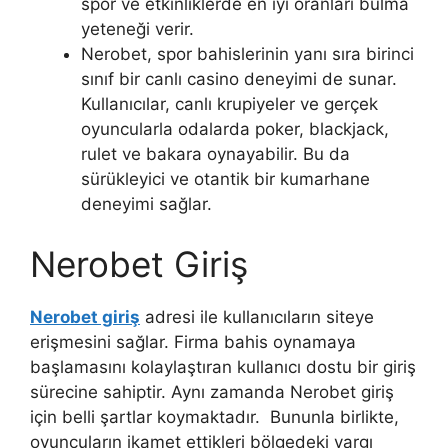
spor ve etkinliklerde en iyi oranları bulma
yeteneği verir.
Nerobet, spor bahislerinin yanı sıra birinci
sınıf bir canlı casino deneyimi de sunar.
Kullanıcılar, canlı krupiyeler ve gerçek
oyuncularla odalarda poker, blackjack,
rulet ve bakara oynayabilir. Bu da
sürükleyici ve otantik bir kumarhane
deneyimi sağlar.
Nerobet Giriş
Nerobet giriş
adresi ile kullanıcıların siteye
erişmesini sağlar. Firma bahis oynamaya
başlamasını kolaylaştıran kullanıcı dostu bir giriş
sürecine sahiptir. Aynı zamanda Nerobet giriş
için belli şartlar koymaktadır. Bununla birlikte,
oyuncuların ikamet ettikleri bölgedeki yargı