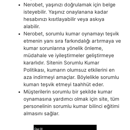
Nerobet, yaşınızı doğrulamak için belge
isteyebilir. Yaşınız onaylanana kadar
hesabınızı kısıtlayabilir veya askıya
alabilir.
Nerobet, sorumlu kumar oynamayı teşvik
etmenin yanı sıra farkındalığı artırmaya ve
kumar sorunlarına yönelik önleme,
müdahale ve iyileştirmeler geliştirmeye
kararlıdır. Sitenin Sorumlu Kumar
Politikası, kumarın olumsuz etkilerini en
aza indirmeyi amaçlar. Böylelikle sorumlu
kumarı teşvik etmeyi taahhüt eder.
Müşterilerin sorumlu bir şekilde kumar
oynamasına yardımcı olmak için site, tüm
personelinin sorumlu kumar bilinci eğitimi
almasını sağlar.