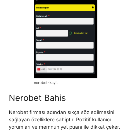
nerobet-kayit
Nerobet Bahis
Nerobet firması adından sıkça söz edilmesini
sağlayan özelliklere sahiptir. Pozitif kullanıcı
yorumları ve memnuniyet puanı ile dikkat çeker.