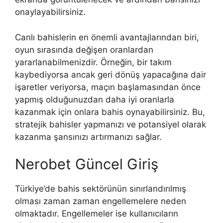
onaylayabilirsiniz.
Canlı bahislerin en önemli avantajlarından biri,
oyun sırasında değişen oranlardan
yararlanabilmenizdir. Örneğin, bir takım
kaybediyorsa ancak geri dönüş yapacağına dair
işaretler veriyorsa, maçın başlamasından önce
yapmış olduğunuzdan daha iyi oranlarla
kazanmak için onlara bahis oynayabilirsiniz. Bu,
stratejik bahisler yapmanızı ve potansiyel olarak
kazanma şansınızı artırmanızı sağlar.
Nerobet Güncel Giriş
Türkiye’de bahis sektörünün sınırlandırılmış
olması zaman zaman engellemelere neden
olmaktadır. Engellemeler ise kullanıcıların