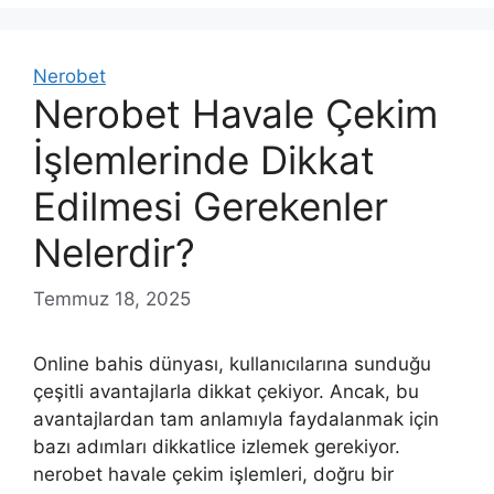
Nerobet
Nerobet Havale Çekim
İşlemlerinde Dikkat
Edilmesi Gerekenler
Nelerdir?
Temmuz 18, 2025
Online bahis dünyası, kullanıcılarına sunduğu
çeşitli avantajlarla dikkat çekiyor. Ancak, bu
avantajlardan tam anlamıyla faydalanmak için
bazı adımları dikkatlice izlemek gerekiyor.
nerobet havale çekim işlemleri, doğru bir