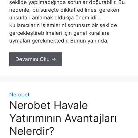
şekilde yapılmadığında sorunlar doğurabilir. Bu
nedenle, bu süreçte dikkat edilmesi gereken
unsurları anlamak oldukça önemlidir.
Kullanıcıların işlemlerini sorunsuz bir şekilde
gerçekleştirebilmeleri için genel kurallara
uymaları gerekmektedir. Bunun yanında,
Devamını Oku →
Nerobet
Nerobet Havale
Yatırımının Avantajları
Nelerdir?