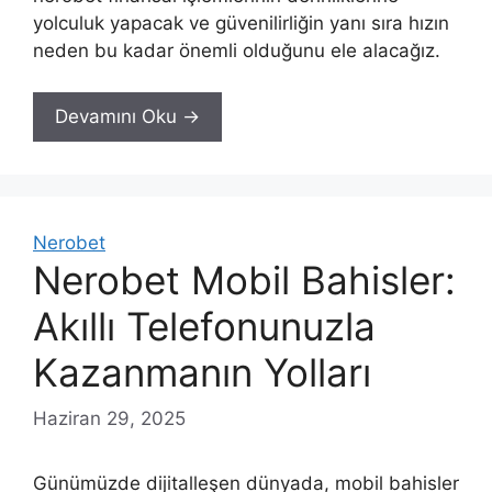
yolculuk yapacak ve güvenilirliğin yanı sıra hızın
neden bu kadar önemli olduğunu ele alacağız.
Devamını Oku →
Nerobet
Nerobet Mobil Bahisler:
Akıllı Telefonunuzla
Kazanmanın Yolları
Haziran 29, 2025
Günümüzde dijitalleşen dünyada, mobil bahisler