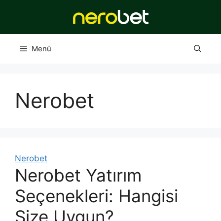
İçeriğe
atla
Menü
Nerobet
Nerobet
Nerobet Yatırım
Seçenekleri: Hangisi
Size Uygun?