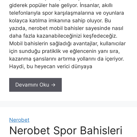
giderek popüler hale geliyor. İnsanlar, akıllı
telefonlarıyla spor karşılaşmalarına ve oyunlara
kolayca katılma imkanına sahip oluyor. Bu
yazıda, nerobet mobil bahisler sayesinde nasıl
daha fazla kazanabileceğinizi keşfedeceğiz.
Mobil bahislerin sağladığı avantajlar, kullanıcılar
için sunduğu pratiklik ve eğlencenin yanı sıra,
kazanma şanslarını artırma yollarını da içeriyor.
Haydi, bu heyecan verici dünyaya
Devamını Oku →
Nerobet
Nerobet Spor Bahisleri