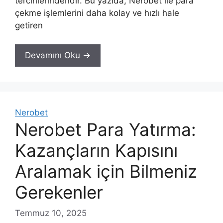
tercihlerindendir. Bu yazıda, Nerobet ile para
çekme işlemlerini daha kolay ve hızlı hale
getiren
Devamını Oku →
Nerobet
Nerobet Para Yatırma:
Kazançların Kapısını
Aralamak için Bilmeniz
Gerekenler
Temmuz 10, 2025