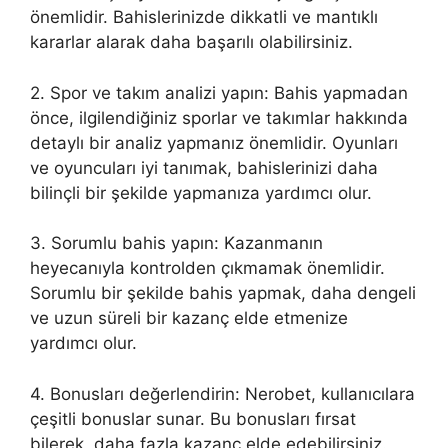
önemlidir. Bahislerinizde dikkatli ve mantıklı
kararlar alarak daha başarılı olabilirsiniz.
2. Spor ve takım analizi yapın: Bahis yapmadan
önce, ilgilendiğiniz sporlar ve takımlar hakkında
detaylı bir analiz yapmanız önemlidir. Oyunları
ve oyuncuları iyi tanımak, bahislerinizi daha
bilinçli bir şekilde yapmanıza yardımcı olur.
3. Sorumlu bahis yapın: Kazanmanın
heyecanıyla kontrolden çıkmamak önemlidir.
Sorumlu bir şekilde bahis yapmak, daha dengeli
ve uzun süreli bir kazanç elde etmenize
yardımcı olur.
4. Bonusları değerlendirin: Nerobet, kullanıcılara
çeşitli bonuslar sunar. Bu bonusları fırsat
bilerek, daha fazla kazanç elde edebilirsiniz.