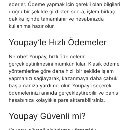
ederler. Ödeme yapmak için gerekli olan bilgileri
doğru bir şekilde girdikten sonra, işlem birkaç
dakika içinde tamamlanır ve hesabınızda
kullanıma hazır olur.
Youpay’le Hızlı Ödemeler
Nerobet Youpay, hızlı ödemelerin
gerçekleştirilmesini mümkün kılar. Klasik ödeme
yöntemlerine göre daha hızlı bir şekilde işlem
yapmanızı sağlayarak, kazanmaya daha çabuk
başlamanıza yardımcı olur. Youpay’i seçerek,
ödemelerinizi anında gerçekleştirebilir ve bahis
hesabınıza kolaylıkla para aktarabilirsiniz.
Youpay Güvenli mi?